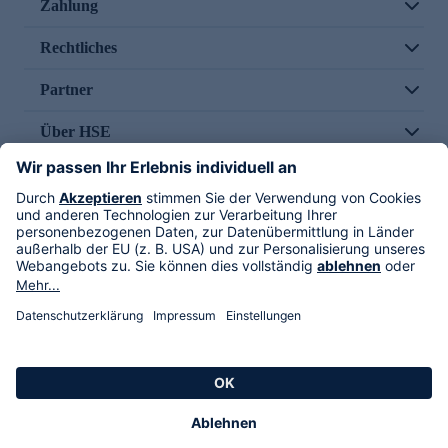
Zahlung
Rechtliches
Partner
Über HSE
Im TV
HSE International
Versand durch
Folge uns
AGB
Datenschutz
Impressum
Alle Rechte vorbehalten. Alle Preise inkl. gesetzlicher MwSt., zzgl. Versandkosten.