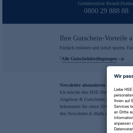
Gebührenfreie Bestell-Hotlin
0800 29 888 88
Ihre Gutschein-Vorteile a
Einfach einlösen und sofort sparen. F
1
Alle Gutscheinbedingungen
Newsletter abonnieren – 10 € Gutsch
Ich möchte den HSE-Newsletter abonni
Angebote & Gutscheine per E-Mail erh
bekommen Sie einen 10 € Gutschein. Ei
den Newsletter-E-Mails möglich.