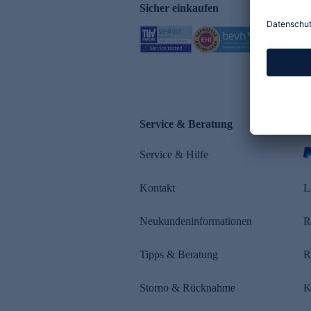
Sicher einkaufen
Service & Beratung
Z
Service & Hilfe
s
Kontakt
L
Neukundeninformationen
R
Tipps & Beratung
R
Storno & Rücknahme
K