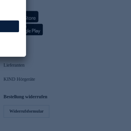
HSE App
Partner
Lieferanten
KIND Hörgeräte
Bestellung widerrufen
Widerrufsformular