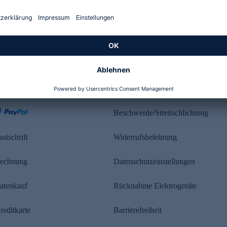
Kundenbewertung
ahlung
Rechtliches
Beschwerde/Streitschlichtung
astschrift
Widerrufsbelehrung
echnung
Datenschutzeinstellungen
atenkauf
Rücknahme Elektrogeräte
reditkarte
Barrierefreiheit