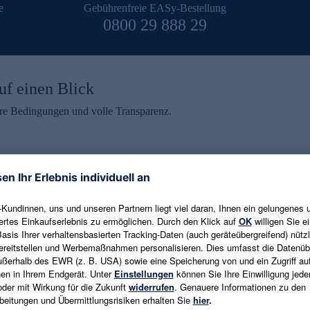
e
Gebührenfreie EASy-Bestellung
0800 29 888 29
uf einen Blick
aire Bedingungen und volle Transparenz.
ein erhalten
eren und aktuelle Trends,
E-Mail-Adresse eingeben
alten. Als Dankeschön
ne Abmeldung ist jederzeit in
Es gelten die
Datenschutzrichtlinien
un