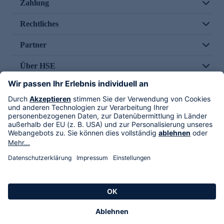
Zahlung
Rechtliches
Partner
Über HSE
Im TV
HSE International
Versand durch
Folge uns
AGB
Datenschutz
Impressum
Alle Rechte vorbehalten. Alle Preise inkl. gesetzlicher MwSt., zzgl. Versandkosten.