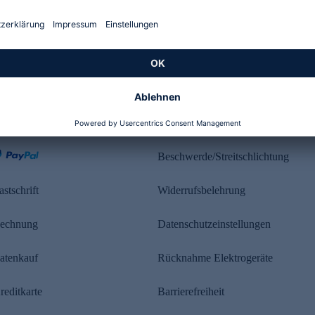
Kundenbewertung
ahlung
Rechtliches
Beschwerde/Streitschlichtung
astschrift
Widerrufsbelehrung
echnung
Datenschutzeinstellungen
atenkauf
Rücknahme Elektrogeräte
reditkarte
Barrierefreiheit