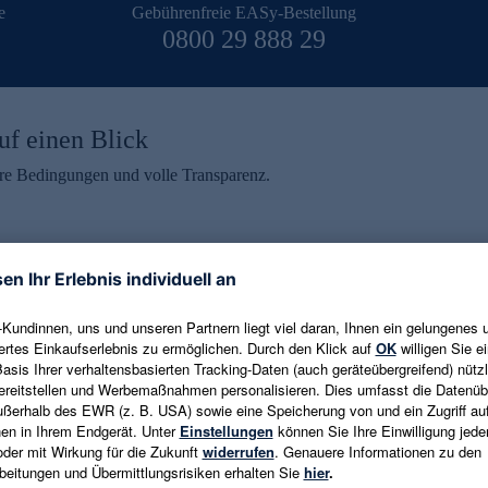
e
Gebührenfreie EASy-Bestellung
0800 29 888 29
uf einen Blick
aire Bedingungen und volle Transparenz.
ein erhalten
eren und aktuelle Trends,
E-Mail-Adresse eingeben
alten. Als Dankeschön
ne Abmeldung ist jederzeit in
Es gelten die
Datenschutzrichtlinien
un