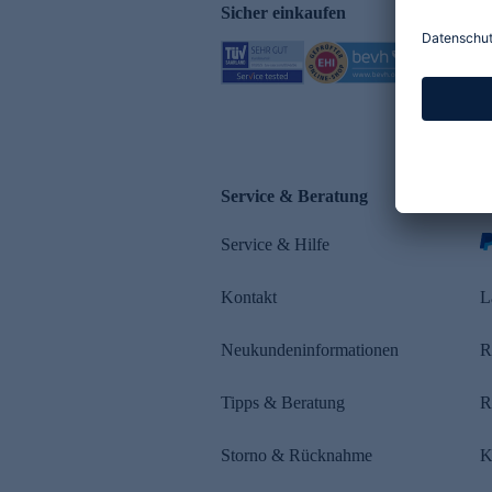
Sicher einkaufen
Service & Beratung
Z
Service & Hilfe
s
Kontakt
L
Neukundeninformationen
R
Tipps & Beratung
R
Storno & Rücknahme
K