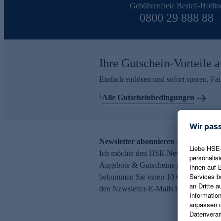
Gebührenfreie Bestell-Hotlin
0800 29 888 88
Ihre Gutschein-Vorteile a
Einfach einlösen und sofort sparen. F
1
Alle Gutscheinbedingungen
Newsletter abonnieren – 10 € Gutsch
Ich möchte den HSE-Newsletter abonni
Angebote & Gutscheine per E-Mail erh
bekommen Sie einen 10 € Gutschein. Ei
den Newsletter-E-Mails möglich.