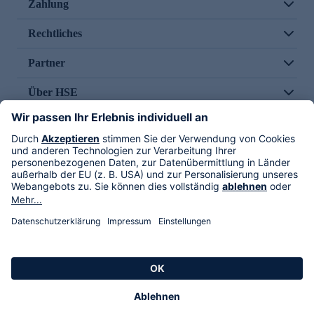
Zahlung
Rechtliches
Partner
Über HSE
Im TV
HSE International
Versand durch
Folge uns
AGB
Datenschutz
Impressum
Alle Rechte vorbehalten. Alle Preise inkl. gesetzlicher MwSt., zzgl. Versandkosten.