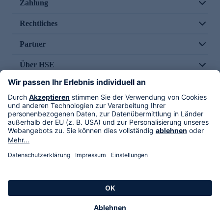
Zahlung
Rechtliches
Partner
Über HSE
Im TV
HSE International
Versand durch
Folge uns
AGB
Datenschutz
Impressum
Alle Rechte vorbehalten. Alle Preise inkl. gesetzlicher MwSt., zzgl. Versandkosten.