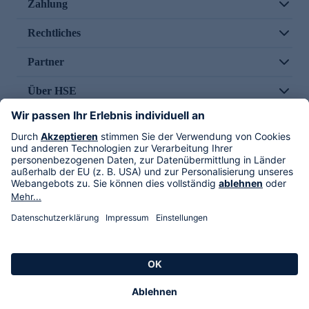
Zahlung
Rechtliches
Partner
Über HSE
Im TV
HSE International
Versand durch
Folge uns
AGB
Datenschutz
Impressum
Alle Rechte vorbehalten. Alle Preise inkl. gesetzlicher MwSt., zzgl. Versandkosten.