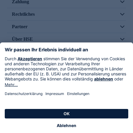
Zahlung
Rechtliches
Partner
Über HSE
Im TV
HSE International
Versand durch
Folge uns
AGB
Datenschutz
Impressum
Alle Rechte vorbehalten. Alle Preise inkl. gesetzlicher MwSt., zzgl. Versandkosten.