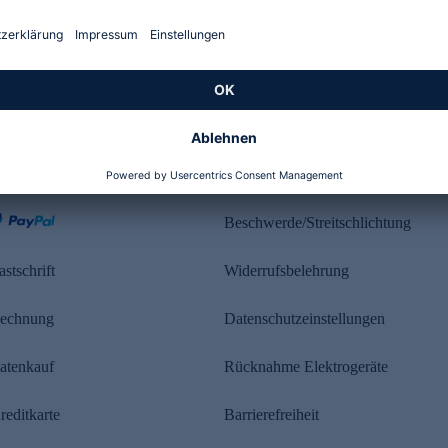
Kundenbewertung
ahlung
Rechtliches
Beschwerde/Streitschlichtung
astschrift
Widerrufsbelehrung
echnung
Datenschutzeinstellungen
atenkauf
Rücknahme Elektrogeräte
reditkarte
Barrierefreiheit