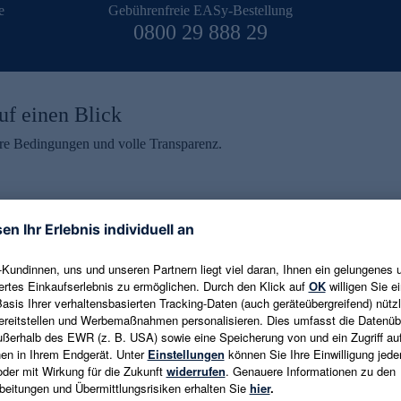
e
Gebührenfreie EASy-Bestellung
0800 29 888 29
uf einen Blick
aire Bedingungen und volle Transparenz.
ein erhalten
eren und aktuelle Trends,
E-Mail-Adresse eingeben
alten. Als Dankeschön
ne Abmeldung ist jederzeit in
Es gelten die
Datenschutzrichtlinien
un