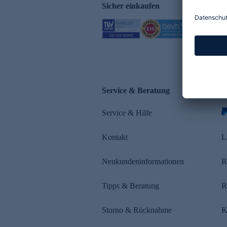
Sicher einkaufen
Service & Beratung
Z
Service & Hilfe
Kontakt
L
Neukundeninformationen
R
Tipps & Beratung
R
Storno & Rücknahme
K