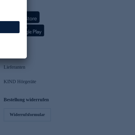
HSE App
Partner
Lieferanten
KIND Hörgeräte
Bestellung widerrufen
Widerrufsformular