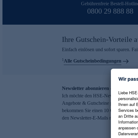
Gebührenfreie Bestell-Hotlin
0800 29 888 88
Ihre Gutschein-Vorteile a
Einfach einlösen und sofort sparen. F
1
Alle Gutscheinbedingungen
Newsletter abonnieren – 10 € Gutsch
Ich möchte den HSE-Newsletter abonni
Angebote & Gutscheine per E-Mail erh
bekommen Sie einen 10 € Gutschein. Ei
den Newsletter-E-Mails möglich.