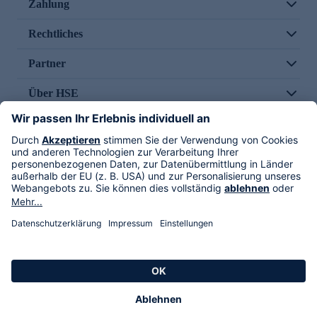
Zahlung
Rechtliches
Partner
Über HSE
Im TV
HSE International
Versand durch
Folge uns
AGB
Datenschutz
Impressum
Alle Rechte vorbehalten. Alle Preise inkl. gesetzlicher MwSt., zzgl. Versandkosten.