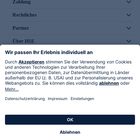
Zahlung
Rechtliches
Partner
Über HSE
Im TV
HSE International
Versand durch
Folge uns
AGB
Datenschutz
Impressum
Alle Rechte vorbehalten. Alle Preise inkl. gesetzlicher MwSt., zzgl. Versandkosten.