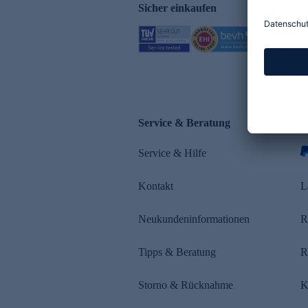
Sicher einkaufen
Service & Beratung
Z
Service & Hilfe
Kontakt
L
Neukundeninformationen
R
Tipps & Beratung
R
Storno & Rücknahme
K