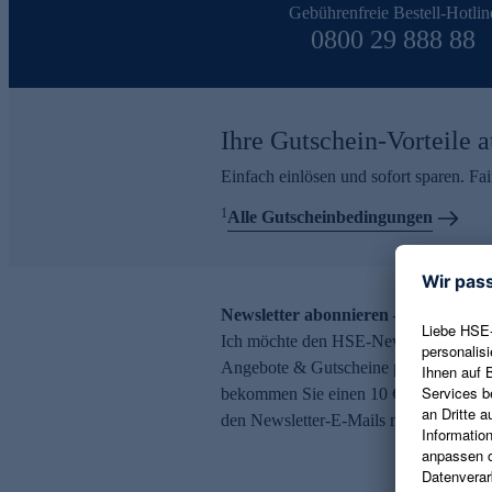
Gebührenfreie Bestell-Hotlin
0800 29 888 88
Ihre Gutschein-Vorteile a
Einfach einlösen und sofort sparen. F
1
Alle Gutscheinbedingungen
Newsletter abonnieren – 10 € Gutsch
Ich möchte den HSE-Newsletter abonni
Angebote & Gutscheine per E-Mail erh
bekommen Sie einen 10 € Gutschein. Ei
den Newsletter-E-Mails möglich.