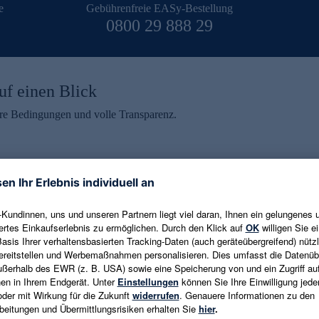
e
Gebührenfreie EASy-Bestellung
0800 29 888 29
uf einen Blick
aire Bedingungen und volle Transparenz.
ein erhalten
eren und aktuelle Trends,
E-Mail-Adresse eingeben
alten. Als Dankeschön
ne Abmeldung ist jederzeit in
Es gelten die
Datenschutzrichtlinien
un