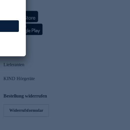
HSE App
Partner
Lieferanten
KIND Hörgeräte
Bestellung widerrufen
Widerrufsformular