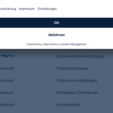
Kundenbewertung
ahlung
Rechtliches
Beschwerde/Streitschlichtung
astschrift
Widerrufsbelehrung
echnung
Datenschutzeinstellungen
atenkauf
Rücknahme Elektrogeräte
reditkarte
Barrierefreiheit