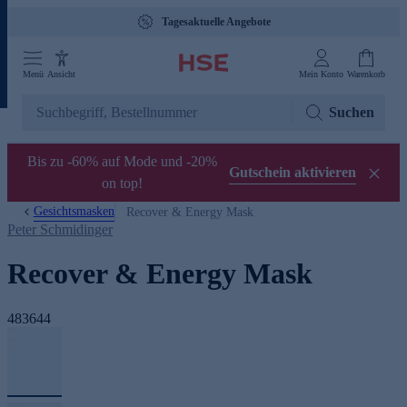
Gebührenfreie Hotline 0800 29 888 88
Tagesaktuelle Angebote
Menü
Ansicht
Mein Konto
Warenkorb
Suchen
Bis zu -60% auf Mode und -20%
Gutschein aktivieren
on top!
Gesichtsmasken
Recover & Energy Mask
Peter Schmidinger
Recover & Energy Mask
483644