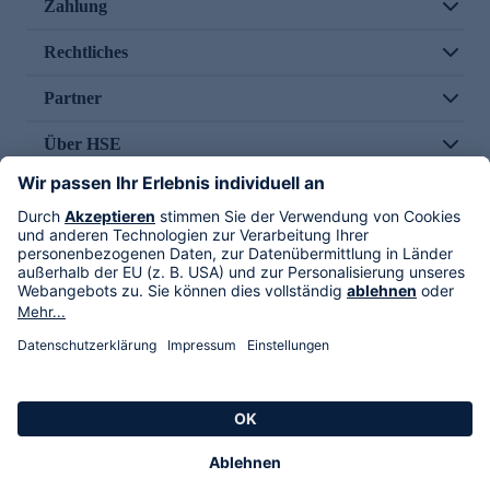
Zahlung
Rechtliches
Partner
Über HSE
Im TV
HSE International
Versand durch
Folge uns
AGB
Datenschutz
Impressum
Alle Rechte vorbehalten. Alle Preise inkl. gesetzlicher MwSt., zzgl. Versandkosten.