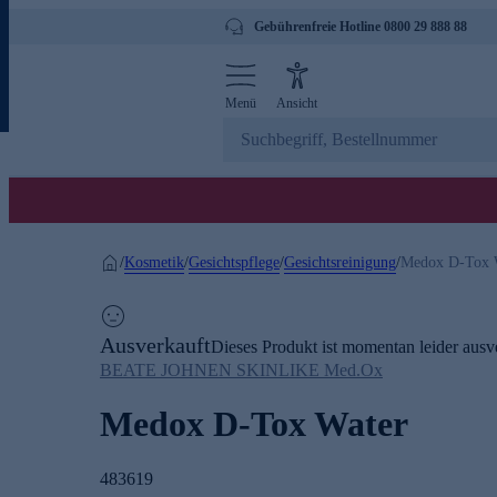
Gebührenfreie Hotline 0800 29 888 88
Menü
Ansicht
Kosmetik
Gesichtspflege
Gesichtsreinigung
/
/
/
/
Medox D-Tox 
Ausverkauft
Dieses Produkt ist momentan leider ausve
BEATE JOHNEN SKINLIKE Med.Ox
Medox D-Tox Water
483619