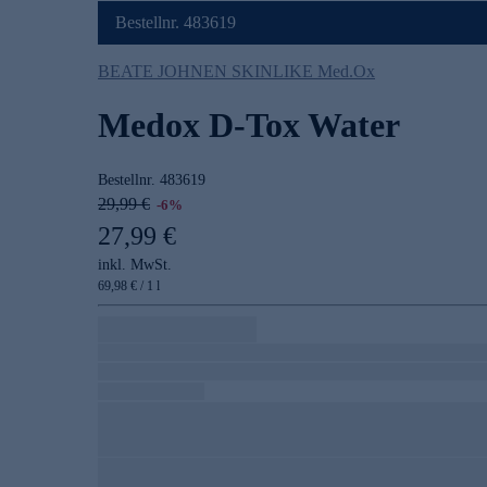
Bestellnr. 483619
BEATE JOHNEN SKINLIKE Med.Ox
Medox D-Tox Water
Bestellnr.
483619
29,99 €
-6%
27,99 €
inkl. MwSt.
69,98 € / 1 l