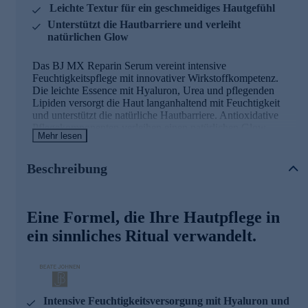
Leichte Textur für ein geschmeidiges Hautgefühl
Unterstützt die Hautbarriere und verleiht
natürlichen Glow
Das BJ MX Reparin Serum vereint intensive
Feuchtigkeitspflege mit innovativer Wirkstoffkompetenz.
Die leichte Essence mit Hyaluron, Urea und pflegenden
Lipiden versorgt die Haut langanhaltend mit Feuchtigkeit
und unterstützt die natürliche Hautbarriere. Antioxidative
Pflegekomponenten verleihen einen natürlichen Glow,
Mehr lesen
während die angenehme Textur schnell einzieht und die
Haut geschmeidig weich hinterlässt – für ein frisches,
revitalisiertes Hautbild.
Beschreibung
Eine Formel, die Ihre Hautpflege in
ein sinnliches Ritual verwandelt.
Intensive Feuchtigkeitsversorgung mit Hyaluron und