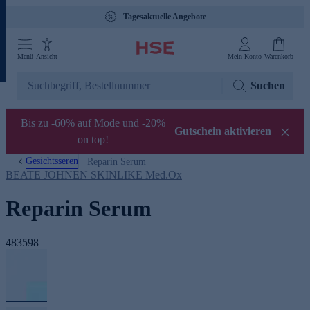
Tagesaktuelle Angebote
Menü
Ansicht
Mein Konto
Warenkorb
Suchen
Bis zu -60% auf Mode und -20%
Gutschein aktivieren
on top!
Gesichtsseren
Reparin Serum
BEATE JOHNEN SKINLIKE Med.Ox
Reparin Serum
483598