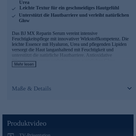
Urea
Leichte Textur für ein geschmeidiges Hautgefühl
Unterstützt die Hautbarriere und verleiht natürlichen
Glow
Das BJ MX Reparin Serum vereint intensive
Feuchtigkeitspflege mit innovativer Wirkstoffkompetenz. Die
leichte Essence mit Hyaluron, Urea und pflegenden Lipiden
versorgt die Haut langanhaltend mit Feuchtigkeit und
unterstützt die natürliche Hautbarriere. Antioxidative
Pflegekomponenten verleihen einen natürlichen Glow,
Mehr lesen
während die angenehme Textur schnell einzieht und die Haut
geschmeidig weich hinterlässt – für ein frisches, revitalisiertes
Hautbild.
Maße & Details
Produktvideo
TV-Präsentation