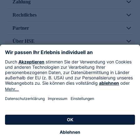
Zahlung
Rechtliches
Partner
Über HSE
Im TV
HSE International
Versand durch
Folge uns
AGB
Datenschutz
Impressum
Alle Rechte vorbehalten. Alle Preise inkl. gesetzlicher MwSt., zzgl. Versandkosten.