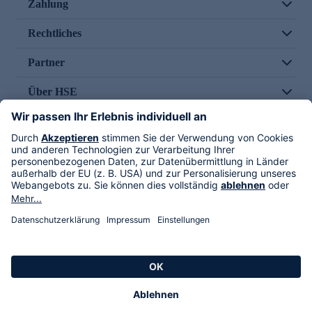
Zahlung
Rechtliches
Partner
Über HSE
Im TV
HSE International
Versand durch
Folge uns
AGB
Datenschutz
Impressum
Alle Rechte vorbehalten. Alle Preise inkl. gesetzlicher MwSt., zzgl. Versandkosten.