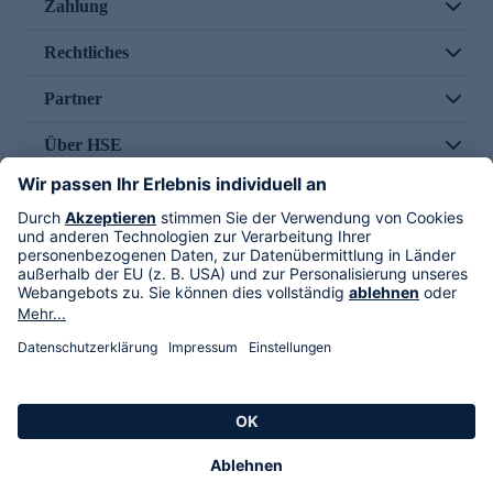
Zahlung
Rechtliches
Partner
Über HSE
Im TV
HSE International
Versand durch
Folge uns
AGB
Datenschutz
Impressum
Alle Rechte vorbehalten. Alle Preise inkl. gesetzlicher MwSt., zzgl. Versandkosten.