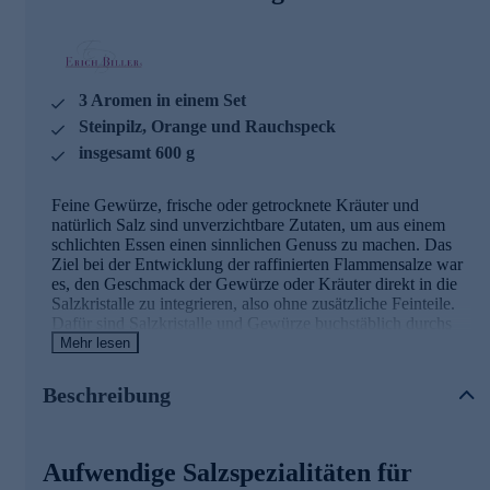
3 Aromen in einem Set
Steinpilz, Orange und Rauchspeck
insgesamt 600 g
Feine Gewürze, frische oder getrocknete Kräuter und
natürlich Salz sind unverzichtbare Zutaten, um aus einem
schlichten Essen einen sinnlichen Genuss zu machen. Das
Ziel bei der Entwicklung der raffinierten Flammensalze war
es, den Geschmack der Gewürze oder Kräuter direkt in die
Salzkristalle zu integrieren, also ohne zusätzliche Feinteile.
Dafür sind Salzkristalle und Gewürze buchstäblich durchs
Feuer gegangen, damit Sie mit jedem einzelnen „Salz-
Mehr lesen
Diamanten“ den vollen Geschmack der Zutaten genießen
können. So entstand das bunte Sortiment an extravaganten,
Beschreibung
aufwändig nach einem eigenen Verfahren veredelten
Meersalzkristallen, basierend auf natürlichen Zutaten und
Hitze, in wunderschönen Farben mit einem
unvergleichlichen Aroma. Eine Rarität und Spezialität auf
Aufwendige Salzspezialitäten für
dem Weltmarkt der Salzprodukte in Spitzenqualität. Unsere