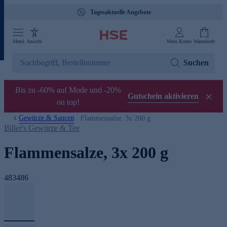
Tagesaktuelle Angebote
Menü
Ansicht
Mein Konto
Warenkorb
Suchen
Bis zu -60% auf Mode und -20%
Gutschein aktivieren
on top!
Gewürze & Saucen
Flammensalze, 3x 200 g
Biller's Gewürze & Tee
Flammensalze, 3x 200 g
483486