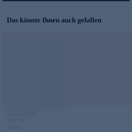
Gratins, Spareribs und vieles mehr.
Gleich heute noch online bestellen und auf raffinierte
Würze freuen.
Das könnte Ihnen auch gefallen