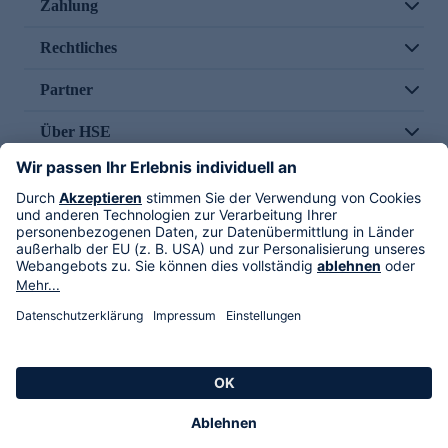
Zahlung
Rechtliches
Partner
Über HSE
Im TV
HSE International
Versand durch
Folge uns
AGB
Datenschutz
Impressum
Alle Rechte vorbehalten. Alle Preise inkl. gesetzlicher MwSt., zzgl. Versandkosten.