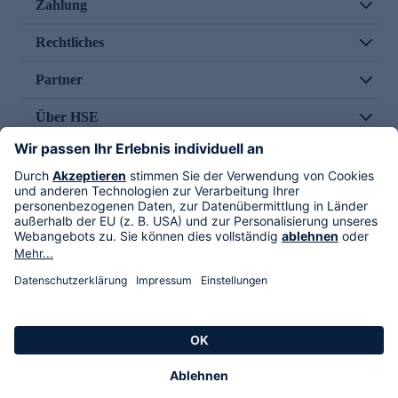
Zahlung
Rechtliches
Partner
Über HSE
Im TV
HSE International
Versand durch
Folge uns
AGB
Datenschutz
Impressum
Alle Rechte vorbehalten. Alle Preise inkl. gesetzlicher MwSt., zzgl. Versandkosten.