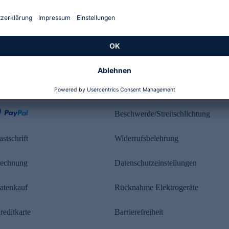
Kundenbewertung
ahlung
Rechtliches
Beschwerde/Streitschlichtung
astschrift
Widerrufsbelehrung
echnung
Datenschutzeinstellungen
atenkauf
Rücknahme Elektrogeräte
reditkarte
Barrierefreiheit