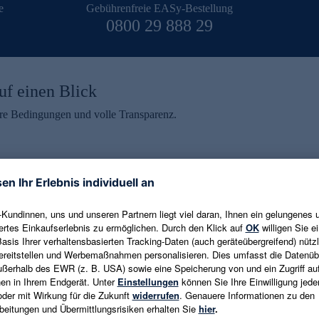
e
Gebührenfreie EASy-Bestellung
0800 29 888 29
uf einen Blick
aire Bedingungen und volle Transparenz.
ein erhalten
eren und aktuelle Trends,
E-Mail-Adresse eingeben
alten. Als Dankeschön
ne Abmeldung ist jederzeit in
Es gelten die
Datenschutzrichtlinien
un