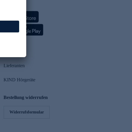
HSE App
Partner
Lieferanten
KIND Hörgeräte
Bestellung widerrufen
Widerrufsformular