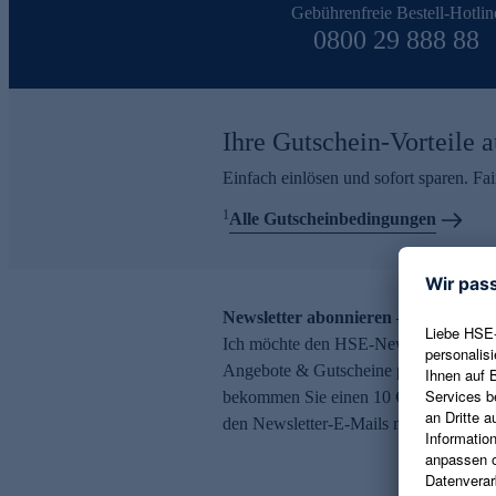
Gebührenfreie Bestell-Hotlin
0800 29 888 88
Ihre Gutschein-Vorteile a
Einfach einlösen und sofort sparen. F
1
Alle Gutscheinbedingungen
Newsletter abonnieren – 10 € Gutsch
Ich möchte den HSE-Newsletter abonni
Angebote & Gutscheine per E-Mail erh
bekommen Sie einen 10 € Gutschein. Ei
den Newsletter-E-Mails möglich.