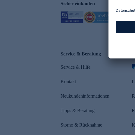
Sicher einkaufen
Service & Beratung
Z
Service & Hilfe
Kontakt
L
Neukundeninformationen
R
Tipps & Beratung
R
Storno & Rücknahme
K