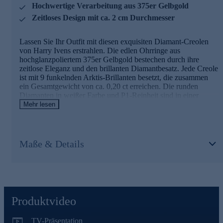
Hochwertige Verarbeitung aus 375er Gelbgold
Zeitloses Design mit ca. 2 cm Durchmesser
Lassen Sie Ihr Outfit mit diesen exquisiten Diamant-Creolen
von Harry Ivens erstrahlen. Die edlen Ohrringe aus
hochglanzpoliertem 375er Gelbgold bestechen durch ihre
zeitlose Eleganz und den brillanten Diamantbesatz. Jede Creole
ist mit 9 funkelnden Arktis-Brillanten besetzt, die zusammen
ein Gesamtgewicht von ca. 0,20 ct erreichen. Die runden
Diamanten in weißer Farbe und P1-Reinheit sind in einer
präzisen Krappenfassung eingearbeitet und verleihen den
Mehr lesen
Creolen ein faszinierendes Funkeln. Mit einem Durchmesser
von ca. 2 cm und einer Breite von ca. 0,14 cm sind diese
Ohrringe der perfekte Begleiter für jeden Anlass - ob im Büro,
beim Dinner oder auf einer festlichen Veranstaltung. Der
Maße & Details
sichere Klappverschluss sorgt für bequemes Tragen und festen
Halt. Veredeln Sie Ihr Erscheinungsbild mit diesen
hochwertigen Diamant-Creolen und genießen Sie das Gefühl
von Luxus und Stil an Ihren Ohren.
Produktvideo
TV-Präsentation