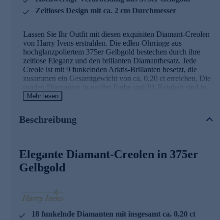
Zeitloses Design mit ca. 2 cm Durchmesser
Lassen Sie Ihr Outfit mit diesen exquisiten Diamant-Creolen
von Harry Ivens erstrahlen. Die edlen Ohrringe aus
hochglanzpoliertem 375er Gelbgold bestechen durch ihre
zeitlose Eleganz und den brillanten Diamantbesatz. Jede
Creole ist mit 9 funkelnden Arktis-Brillanten besetzt, die
zusammen ein Gesamtgewicht von ca. 0,20 ct erreichen. Die
runden Diamanten in weißer Farbe und P1-Reinheit sind in
einer präzisen Krappenfassung eingearbeitet und verleihen
Mehr lesen
den Creolen ein faszinierendes Funkeln. Mit einem
Durchmesser von ca. 2 cm und einer Breite von ca. 0,14 cm
Beschreibung
sind diese Ohrringe der perfekte Begleiter für jeden Anlass -
ob im Büro, beim Dinner oder auf einer festlichen
Veranstaltung. Der sichere Klappverschluss sorgt für
bequemes Tragen und festen Halt. Veredeln Sie Ihr
Elegante Diamant-Creolen in 375er
Erscheinungsbild mit diesen hochwertigen Diamant-Creolen
Gelbgold
und genießen Sie das Gefühl von Luxus und Stil an Ihren
Ohren.
18 funkelnde Diamanten mit insgesamt ca. 0,20 ct