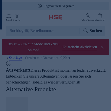
Tagesaktuelle Angebote
Menü
Ansicht
Mein Konto
Warenkorb
Suchen
Bis zu -60% auf Mode und -20%
Gutschein aktivieren
on top!
Ohrringe
Creolen mit Diamant ca. 0,20 ct
Ausverkauft
Dieses Produkt ist momentan leider ausverkauft.
Entdecken Sie unsere Alternativen oder lassen Sie sich
benachrichtigen, sobald es wieder verfügbar ist!
Alternative Produkte