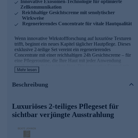
Innovative Exosomen-Technologie für optimierte
Zellkommunikation
Reichhaltige Gesichtscreme mit senolytischer
Wirkweise
Regenerierendes Concentrate für vitale Hautqualität
Wenn innovative Wirkstoffforschung auf luxuriöse Texturen
trifft, beginnt ein neues Kapitel täglicher Hautpflege. Dieses
exklusive 2-teilige Set vereint ein regenerierendes
Concentrate mit einer reichhaltigen 24h Gesichtscreme – für
eine Pflegeroutine, die Ihre Haut mit jeder Anwendung
frischer und vitaler wirken lässt. Die innovative Formel mit
Mehr lesen
Exosomen-Technologie unterstützt die Zellkommunikation,
während wertvolle Pflanzenextrakte das Hautbild sichtbar
verfeinern.
Beschreibung
Luxuriöses 2-teiliges Pflegeset für
sichtbar verjüngte Ausstrahlung