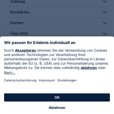
Zahlung
Rechtliches
Partner
Über HSE
Im TV
HSE International
Versand durch
Folge uns
AGB
Datenschutz
Impressum
Alle Rechte vorbehalten. Alle Preise inkl. gesetzlicher MwSt., zzgl. Versandkosten.