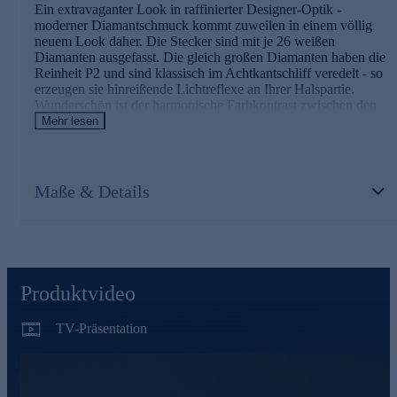
Ein extravaganter Look in raffinierter Designer-Optik -
moderner Diamantschmuck kommt zuweilen in einem völlig
neuem Look daher. Die Stecker sind mit je 26 weißen
Diamanten ausgefasst. Die gleich großen Diamanten haben die
Reinheit P2 und sind klassisch im Achtkantschliff veredelt - so
erzeugen sie hinreißende Lichtreflexe an Ihrer Halspartie.
Wunderschön ist der harmonische Farbkontrast zwischen den
Diamanten und der sonnenwarmen Gelbgold-Optik der
Mehr lesen
Silberlegierung in edler Vergoldung.
Schmuck in erstklassiger Qualität
Maße & Details
Was die Qualität unserer Schmuckstücke betrifft, gehen wir
keine Kompromisse ein.
Aus diesem Grund werden unsere Schmuckwaren von unserer
Qualitätssicherung und seitens des Lieferanten strengsten
Prüfprozessen unterzogen. Unter anderem gehört dazu die
Prüfung auf Konformität mit den Bestimmungen der Schweizer
Produktvideo
Edelmetallkontrollgesetzgebung.
TV-Präsentation
Bequem und sicher online bestellen.