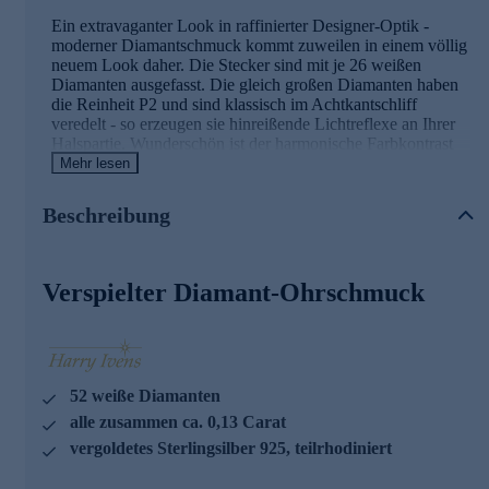
Ein extravaganter Look in raffinierter Designer-Optik -
moderner Diamantschmuck kommt zuweilen in einem völlig
neuem Look daher. Die Stecker sind mit je 26 weißen
Diamanten ausgefasst. Die gleich großen Diamanten haben
die Reinheit P2 und sind klassisch im Achtkantschliff
veredelt - so erzeugen sie hinreißende Lichtreflexe an Ihrer
Halspartie. Wunderschön ist der harmonische Farbkontrast
zwischen den Diamanten und der sonnenwarmen Gelbgold-
Mehr lesen
Optik der Silberlegierung in edler Vergoldung.
Beschreibung
Schmuck in erstklassiger Qualität
Was die Qualität unserer Schmuckstücke betrifft, gehen wir
Verspielter Diamant-Ohrschmuck
keine Kompromisse ein.
Aus diesem Grund werden unsere Schmuckwaren von
unserer Qualitätssicherung und seitens des Lieferanten
strengsten Prüfprozessen unterzogen. Unter anderem gehört
dazu die Prüfung auf Konformität mit den Bestimmungen
der Schweizer Edelmetallkontrollgesetzgebung.
52 weiße Diamanten
alle zusammen ca. 0,13 Carat
Bequem und sicher online bestellen.
vergoldetes Sterlingsilber 925, teilrhodiniert