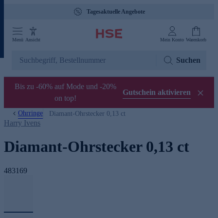
Tagesaktuelle Angebote
Menü
Ansicht
Mein Konto
Warenkorb
Suchen
Bis zu -60% auf Mode und -20%
Gutschein aktivieren
on top!
Ohrringe
Diamant-Ohrstecker 0,13 ct
Harry Ivens
Diamant-Ohrstecker 0,13 ct
483169