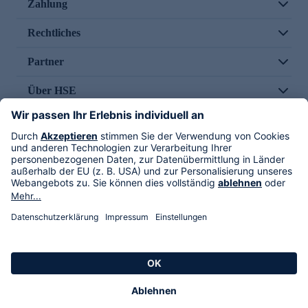
Zahlung
Rechtliches
Partner
Über HSE
Im TV
HSE International
Versand durch
Folge uns
AGB
Datenschutz
Impressum
Alle Rechte vorbehalten. Alle Preise inkl. gesetzlicher MwSt., zzgl. Versandkosten.