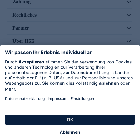
Zahlung
Rechtliches
Partner
Über HSE
Im TV
HSE International
Versand durch
Folge uns
AGB
Datenschutz
Impressum
Alle Rechte vorbehalten. Alle Preise inkl. gesetzlicher MwSt., zzgl. Versandkosten.