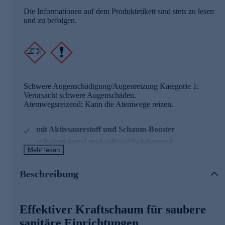
Die Informationen auf dem Produktetikett sind stets zu lesen
und zu befolgen.
Schwere Augenschädigung/Augenreizung Kategorie 1:
Verursacht schwere Augenschäden.
Atemwegsreizend: Kann die Atemwege reizen.
mit Aktivsauerstoff und Schaum-Booster
selbstreinigend und selbstaufschäumend
Mehr lesen
1,2 kg, mit Neutraroma-Technologie®
Beschreibung
Das Pro Aktiv Reinigungspulver beseitigt Ablagerungen,
sogenannte Biofilme und Gerüche in Abflüssen und
Überläufen. Das Pulver nutzt die Kraft des Aktivsauerstoffs,
der beim Kontakt mit Wasser freigesetzt wird. Dank der
Effektiver Kraftschaum für saubere
Wirkung des Aktivsauerstoffs wird die Bildung neuer
sanitäre Einrichtungen
Biofilme unterdrückt, was langfristig der Geruchsbildung