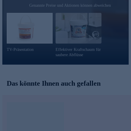
mit Schaum-Booster (= Pulverkonzentrat, das sich in
Genannte Preise und Aktionen können abweichen
Verbindung mit Wasser zu einem Kraftschaum entwickelt)
mit Neutraromatechnologie®
hergestellt in Deutschland
-ideal für Toilette, Urinal, Bidets, Abflüsse, Camping-WC,
Waschbecken und Siphon
Gleich online sichern.
TV-Präsentation
Effektiver Kraftschaum für
saubere Abflüsse
Das könnte Ihnen auch gefallen