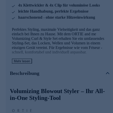
4x Klettwickler & 4x Clip für voluminöse Looks
leichte Handhabung, perfekte Ergebnisse
haarschonend - ohne starke Hitzeeinwirkung
Perfektes Styling, maximale Vielseitigkeit und das ganz
einfach bei Ihnen zu Hause. Mit dem ORTIE and me
Volumizing Curl & Style Set erhalten Sie ein umfassendes
Styling-Set, das Locken, Wellen und Volumen in einem
einzigen Gerät vereint. Für Ergebnisse wie vom Friseur -
schnell, komfortabel und individuell anpassbar.
Mehr lesen
Ihre Vorteile auf einen Blick
Komplettes Styling-Set: Inklusive Lockenstab,
Beschreibung
Klettwickler und Bürstenaufsatz für vielseitige Looks
Individuelle Temperaturkontrolle: Zwei Heizstufen
(Low/High) für feines oder kräftiges Haar
Volumizing Blowout Styler – Ihr All-
Schonendes Styling: Optimale Hitzeverteilung für ein
gepflegtes Ergebnis ohne unnötige Belastung
in-One Styling-Tool
Einfache Handhabung: Aufsätze lassen sich schnell und
unkompliziert wechseln
Richtungssteuerung: Styling ganz nach Wunsch dank