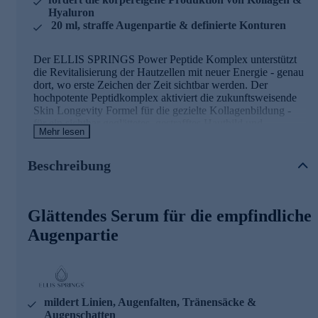
Hyaluron
20 ml, straffe Augenpartie & definierte Konturen
Der ELLIS SPRINGS Power Peptide Komplex unterstützt
die Revitalisierung der Hautzellen mit neuer Energie - genau
dort, wo erste Zeichen der Zeit sichtbar werden. Der
hochpotente Peptidkomplex aktiviert die zukunftsweisende
Skin Longevity Formel für die gezielte Kollagenbildung -
für ein sichtbar geglättetes, gestrafftes Hautbild und
Mehr lesen
jugendliche Spannkraft.
Beschreibung
Longevity-Fomulierung für einen wachen,
strahlenden Blick
Das nährende, glättende Serum für die empfindliche
Glättendes Serum für die empfindliche
Augenpartie reduziert sichtbar Fältchen, Tränensäcke und
Augenpartie
Augenschatten. Ein hochwirksamer Phyto-Aktivstoff aus
Jasmin und Weißdorn lässt das Oberlid optisch straffer
wirken und stärkt die Mikrozirkulation. Die kostbare
Longevity-Fomulierung fördert die Zellerneuerung und
festigt die Augenpartie sichtbar. Für einen wachen,
geglätteten und strahlenden Blick - jeden Tag.
mildert Linien, Augenfalten, Tränensäcke &
Augenschatten