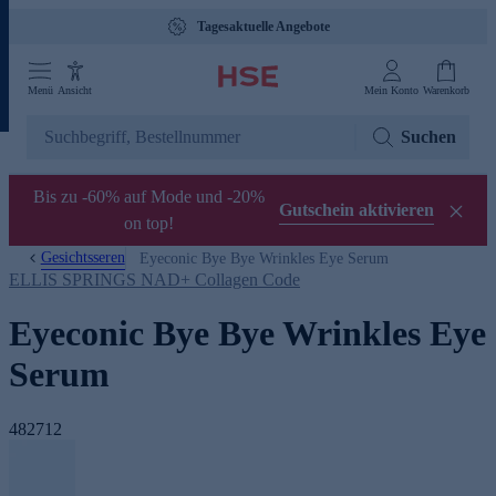
Tagesaktuelle Angebote
Menü
Ansicht
Mein Konto
Warenkorb
Suchen
Bis zu -60% auf Mode und -20%
Gutschein aktivieren
on top!
Gesichtsseren
Eyeconic Bye Bye Wrinkles Eye Serum
ELLIS SPRINGS NAD+ Collagen Code
Eyeconic Bye Bye Wrinkles Eye
Serum
482712