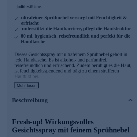
ultrafeiner Sprühnebel versorgt mit Feuchtigkeit &
erfrischt
unterstützt die Hautbarriere, pflegt die Hautstruktur
80 ml, hygienisch, reisefreundlich und perfekt für die
Handtasche
Dieses Gesichtsspray mit ultrafeinem Sprühnebel gehört in
jede Handtasche. Es ist alkohol- und parfumfrei,
reisefreundlich und erfrischend. Zudem beruhigt es die Haut,
ist feuchtigkeitsspendend und trägt zu einem strafferen
Hautbild bei.
Mehr lesen
Der perfekte Fresh-up-Moment – jederzeit
Ultrafeiner Sprühnebel für sofortige Frische, belebten Glow
Beschreibung
und ein entspanntes Hautgefühl – ohne die Haut zu
beschweren oder Ihr Make-up zu stören.
Stärkende Pflege im leichten Format
Fresh-up! Wirkungsvolles
Gesichtsspray mit feinem Sprühnebel
Mit Ceramiden NP zur Unterstützung der Hautbarriere,
Peptiden zur Pflege der Hautstruktur und HOCl für eine