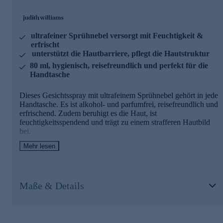
sichtbare Beruhigung – wirksam, aber unaufdringlich.
Clean, praktisch & für unterwegs gedacht
ultrafeiner Sprühnebel versorgt mit Feuchtigkeit &
Alkoholfrei, parfumfrei und im Bag-on-Valve-Spray mit
erfrischt
ultrafeinem Nebel aus allen Richtungen – hygienisch,
unterstützt die Hautbarriere, pflegt die Hautstruktur
reisefreundlich und perfekt für die Handtasche.
80 ml, hygienisch, reisefreundlich und perfekt für die
Handtasche
Die Hauptinhaltsstoffe des Gesichtssprays
Dieses Gesichtsspray mit ultrafeinem Sprühnebel gehört in jede
HYPOCHLOROUS ACID
Handtasche. Es ist alkohol- und parfumfrei, reisefreundlich und
erfrischend. Zudem beruhigt es die Haut, ist
- Antibakteriell, klärend und hautberuhigend
feuchtigkeitsspendend und trägt zu einem strafferen Hautbild
- Feuchtigkeitsspendend und kann die Wundheilung fördern
bei.
- Kann Gerüche auf der Haut neutralisieren und eine frische,
saubere Haut hinterlassen
Mehr lesen
Der perfekte Fresh-up-Moment – jederzeit
CERAMIDE
Ultrafeiner Sprühnebel für sofortige Frische, belebten Glow
und ein entspanntes Hautgefühl – ohne die Haut zu
- Gehört zu den hautidentischen Ceramiden
beschweren oder Ihr Make-up zu stören.
Maße & Details
- Stärkung der Hautbarriere
- Reduktion des transepidermalen Wasserverlusts (TEWL)
Stärkende Pflege im leichten Format
- Verbesserung der Hautfeuchtigkeit
- Unterstützung der Regeneration geschädigter Haut
Mit Ceramiden NP zur Unterstützung der Hautbarriere,