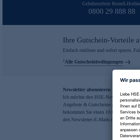
Gebührenfreie Bestell-Hotlin
0800 29 888 88
Ihre Gutschein-Vorteile a
Einfach einlösen und sofort sparen. F
1
Alle Gutscheinbedingungen
Newsletter abonnieren – 10 € Gutsch
Ich möchte den HSE-Newsletter abonni
Angebote & Gutscheine per E-Mail erh
bekommen Sie einen 10 € Gutschein. Ei
den Newsletter-E-Mails möglich.