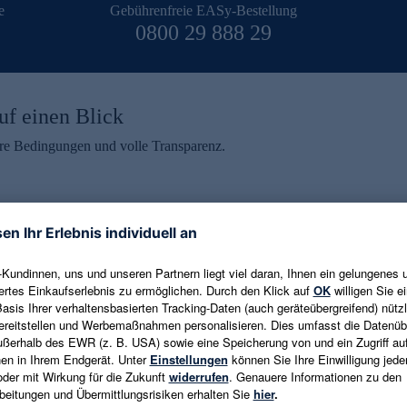
e
Gebührenfreie EASy-Bestellung
0800 29 888 29
uf einen Blick
aire Bedingungen und volle Transparenz.
ein erhalten
eren und aktuelle Trends,
E-Mail-Adresse eingeben
alten. Als Dankeschön
ne Abmeldung ist jederzeit in
Es gelten die
Datenschutzrichtlinien
un