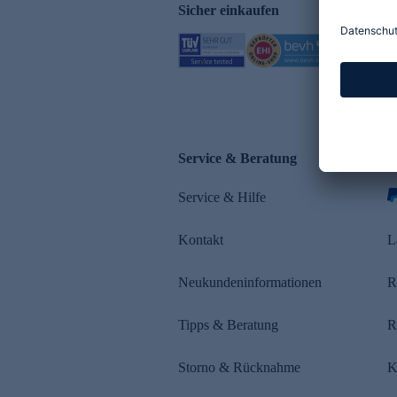
Sicher einkaufen
Service & Beratung
Z
Service & Hilfe
Kontakt
L
Neukundeninformationen
R
Tipps & Beratung
R
Storno & Rücknahme
K