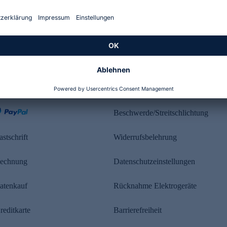
Kundenbewertung
ahlung
Rechtliches
Beschwerde/Streitschlichtung
astschrift
Widerrufsbelehrung
echnung
Datenschutzeinstellungen
atenkauf
Rücknahme Elektrogeräte
reditkarte
Barrierefreiheit