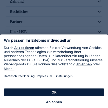
Zahlung
Rechtliches
Partner
Über HSE
Im TV
HSE International
Versand durch
Folge uns
AGB
Datenschutz
Impressum
Alle Rechte vorbehalten. Alle Preise inkl. gesetzlicher MwSt., zzgl. Versandkosten.