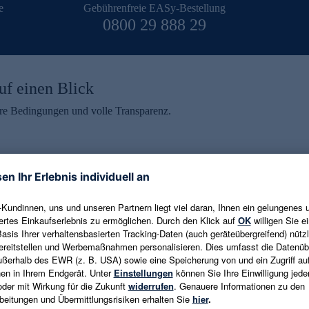
e
Gebührenfreie EASy-Bestellung
0800 29 888 29
uf einen Blick
aire Bedingungen und volle Transparenz.
ein erhalten
eren und aktuelle Trends,
E-Mail-Adresse eingeben
alten. Als Dankeschön
ne Abmeldung ist jederzeit in
Es gelten die
Datenschutzrichtlinien
un