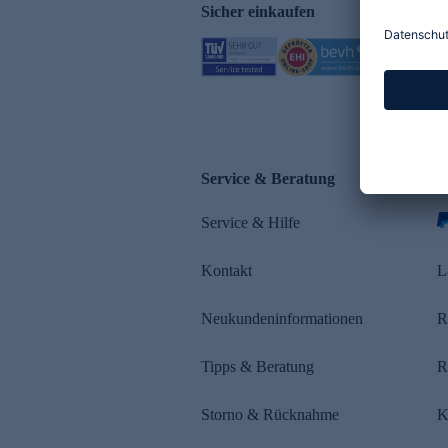
Sicher einkaufen
Service & Beratung
Z
Service & Hilfe
s
Kontakt
L
Neukundeninformationen
R
Tipps & Beratung
R
Storno & Rücknahme
K