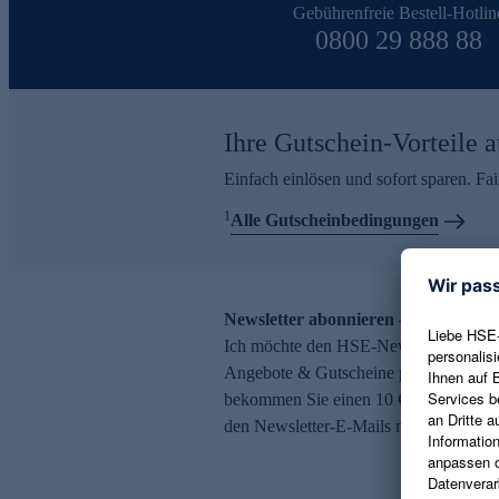
Gebührenfreie Bestell-Hotlin
0800 29 888 88
Ihre Gutschein-Vorteile a
Einfach einlösen und sofort sparen. F
1
Alle Gutscheinbedingungen
Newsletter abonnieren – 10 € Gutsch
Ich möchte den HSE-Newsletter abonni
Angebote & Gutscheine per E-Mail erh
bekommen Sie einen 10 € Gutschein. Ei
den Newsletter-E-Mails möglich.