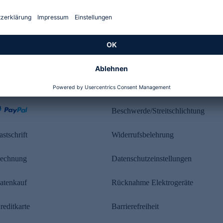
Kundenbewertung
ahlung
Rechtliches
Beschwerde/Streitschlichtung
astschrift
Widerrufsbelehrung
echnung
Datenschutzeinstellungen
atenkauf
Rücknahme Elektrogeräte
reditkarte
Barrierefreiheit