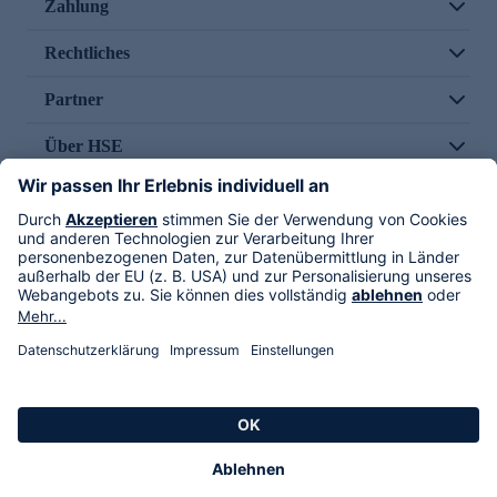
Zahlung
Rechtliches
Partner
Über HSE
Im TV
HSE International
Versand durch
Folge uns
AGB
Datenschutz
Impressum
Alle Rechte vorbehalten. Alle Preise inkl. gesetzlicher MwSt., zzgl. Versandkosten.