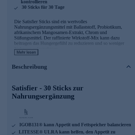
kontrollieren
30 Sticks für 30 Tage
Die Satisfier Sticks sind ein wertvolles
Nahrungsergänzungsmittel mit Ballaststoff, Probiotikum,
afrikanischem Mangosamen-Extrakt, Chrom und
Süßungsmittel. Der raffinierte Wirkstoff-Mix kann dazu
beitragen das Hungergefühl zu reduzieren und so weniger
Nahrung aufzunehmen.
Mehr lesen
Satisfier - die Wirkstoffe
Beschreibung
Chrom trägt zu einem normalen Stoffwechsel von
Makronährstoffen bei
Chrom trägt zur Aufrechterhaltung eines normalen
Satisfier - 30 Sticks zur
Blutzuckerspiegels bei
IGOB131® kann den Energiehaushalt unterstützen
Nahrungsergänzung
IGOB131® kann Appetit und Fettspeicher balancieren
HOWARU® SHAPE kann zur Verringerung der
Gesamtkörperfettmasse beitragen
HOWARU® SHAPE kann eine Zunahme von
Akkermansia fördern
IGOB131® kann Appetit und Fettspeicher balancieren
LITESSE® ULRA kann helfen, den Appetit zu
LITESSE® ULRA kann helfen, den Appetit zu
kontrollieren