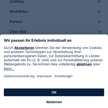
Zahlung
Rechtliches
Partner
Über HSE
Im TV
HSE International
Versand durch
Folge uns
AGB
Datenschutz
Impressum
Alle Rechte vorbehalten. Alle Preise inkl. gesetzlicher MwSt., zzgl. Versandkosten.