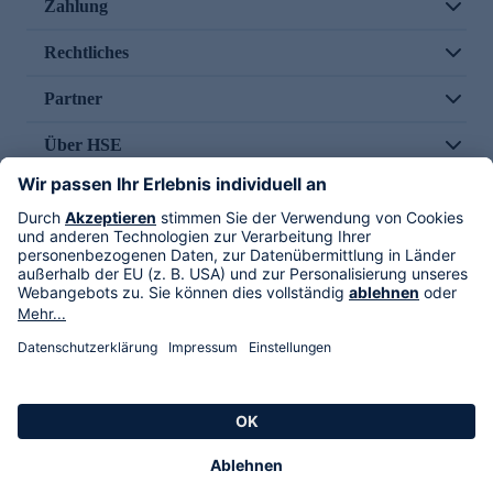
Zahlung
Rechtliches
Partner
Über HSE
Im TV
HSE International
Versand durch
Folge uns
AGB
Datenschutz
Impressum
Alle Rechte vorbehalten. Alle Preise inkl. gesetzlicher MwSt., zzgl. Versandkosten.