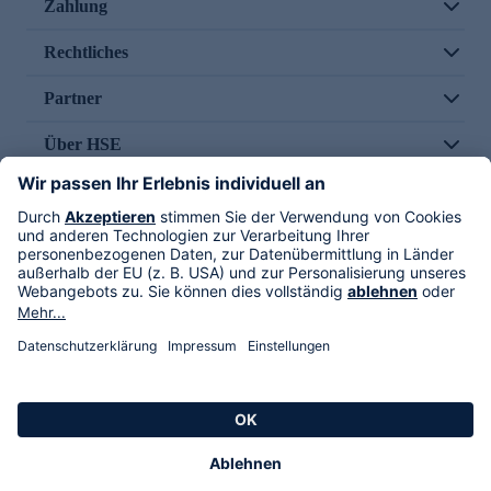
Zahlung
Rechtliches
Partner
Über HSE
Im TV
HSE International
Versand durch
Folge uns
AGB
Datenschutz
Impressum
Alle Rechte vorbehalten. Alle Preise inkl. gesetzlicher MwSt., zzgl. Versandkosten.