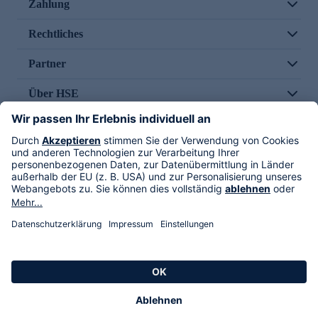
Zahlung
Rechtliches
Partner
Über HSE
Im TV
HSE International
Versand durch
Folge uns
AGB
Datenschutz
Impressum
Alle Rechte vorbehalten. Alle Preise inkl. gesetzlicher MwSt., zzgl. Versandkosten.