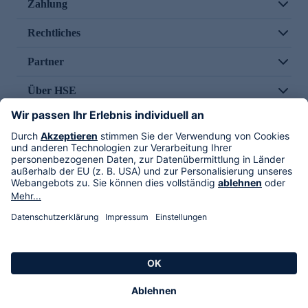
Zahlung
Rechtliches
Partner
Über HSE
Im TV
HSE International
Versand durch
Folge uns
AGB
Datenschutz
Impressum
Alle Rechte vorbehalten. Alle Preise inkl. gesetzlicher MwSt., zzgl. Versandkosten.