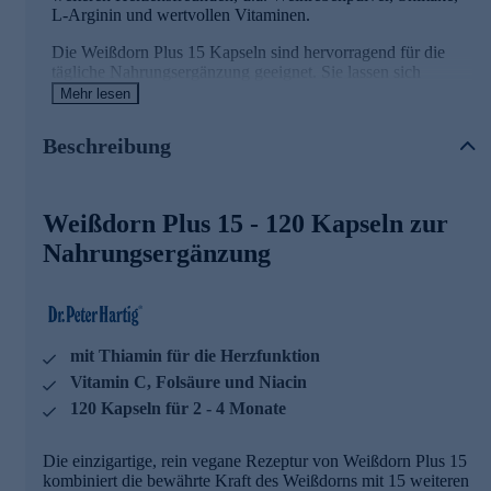
L-Arginin und wertvollen Vitaminen.
Die Weißdorn Plus 15 Kapseln sind hervorragend für die
tägliche Nahrungsergänzung geeignet. Sie lassen sich
ausgezeichnet mit allen weiteren Dr. Peter Hartig®
Mehr lesen
Produkten kombinieren, insbesondere mit „Magnesium
Mare", „Omega 3 Lachsöl“, "Veno Star" und „Spermidine L
Beschreibung
Vital“.
Weißdorn Kapseln mit wertvollen Vitaminen
Weißdorn Plus 15 - 120 Kapseln zur
und Mineralien
Nahrungsergänzung
Thiamin trägt zu einer normalen Herzfunktion bei
Vitamin C trägt zu einer normalen Kollagenbildung für
eine normale Funktion der Blutgefäße bei
Folsäure trägt zu einer normalen Blutbildung bei
mit Thiamin für die Herzfunktion
Dr. Peter Hartig® forscht für Ihre Gesundheit
Vitamin C, Folsäure und Niacin
120 Kapseln für 2 - 4 Monate
Seit knapp 40 Jahren steht der Name Dr. Peter Hartig® für
die Erforschung von Mikroalgen und die Entwicklung von
Nahrungsergänzungsmitteln. Seine Inspiration und
Die einzigartige, rein vegane Rezeptur von Weißdorn Plus 15
Motivation findet er in der Natur selbst – dem Wasser und
kombiniert die bewährte Kraft des Weißdorns mit 15 weiteren
den Pflanzen. Gemeinsam mit seinem Wissenschaftsteam