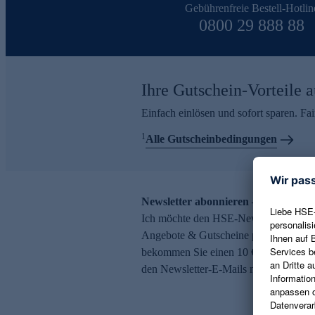
Gebührenfreie Bestell-Hotlin
0800 29 888 88
Ihre Gutschein-Vorteile a
Einfach einlösen und sofort sparen. F
1
Alle Gutscheinbedingungen
Newsletter abonnieren – 10 € Gutsch
Ich möchte den HSE-Newsletter abonni
Angebote & Gutscheine per E-Mail erh
bekommen Sie einen 10 € Gutschein. Ei
den Newsletter-E-Mails möglich.