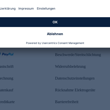
Kundenbewertung
ahlung
Rechtliches
Beschwerde/Streitschlichtung
astschrift
Widerrufsbelehrung
echnung
Datenschutzeinstellungen
atenkauf
Rücknahme Elektrogeräte
reditkarte
Barrierefreiheit