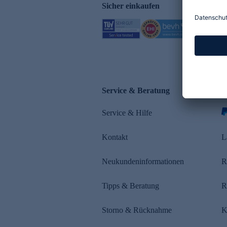
Sicher einkaufen
Service & Beratung
Z
Service & Hilfe
Kontakt
L
Neukundeninformationen
R
Tipps & Beratung
R
Storno & Rücknahme
K