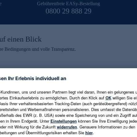
e
Gebührenfreie EASy-Bestellung
0800 29 888 29
uf einen Blick
aire Bedingungen und volle Transparenz.
ein erhalten
eren und aktuelle Trends,
E-Mail-Adresse eingeben
alten. Als Dankeschön
ne Abmeldung ist jederzeit in
Es gelten die
Datenschutzrichtlinien
un