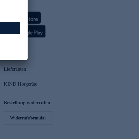
HSE App
Partner
Lieferanten
KIND Hörgeräte
Bestellung widerrufen
Widerrufsformular