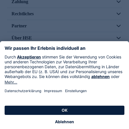
Zahlung
Rechtliches
Partner
Über HSE
Im TV
HSE International
Versand durch
Folge uns
AGB
Datenschutz
Impressum
Alle Rechte vorbehalten. Alle Preise inkl. gesetzlicher MwSt., zzgl. Versandkosten.