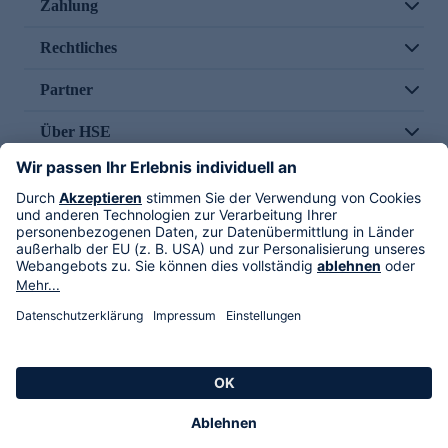
Zahlung
Rechtliches
Partner
Über HSE
Im TV
HSE International
Versand durch
Folge uns
AGB
Datenschutz
Impressum
Alle Rechte vorbehalten. Alle Preise inkl. gesetzlicher MwSt., zzgl. Versandkosten.