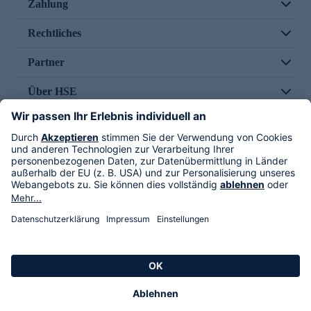
Zahlung
Rechtliches
Partner
Über HSE
Im TV
HSE International
Versand durch
Folge uns
AGB
Datenschutz
Impressum
Alle Rechte vorbehalten. Alle Preise inkl. gesetzlicher MwSt., zzgl. Versandkosten.