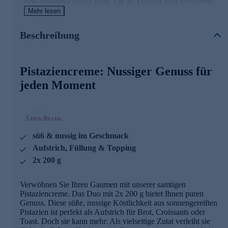
eine unvergleichliche Note. Ob als Füllung oder raffiniertes
Topping für Torten – unsere Pistaziencreme bringt das
Mehr lesen
gewisse Extra in Ihre süße Küche. Gönnen Sie sich diesen
cremigen Hochgenuss und machen Sie jeden Bissen zu
Beschreibung
einem besonderen Moment.
Gleich heute noch online bestellen und schon in wenigen
Tagen genießen.
Pistaziencreme: Nussiger Genuss für
jeden Moment
sü6 & nussig im Geschmack
Aufstrich, Füllung & Topping
2x 200 g
Verwöhnen Sie Ihren Gaumen mit unserer samtigen
Pistaziencreme. Das Duo mit 2x 200 g bietet Ihnen puren
Genuss. Diese süße, nussige Köstlichkeit aus sonnengereiften
Pistazien ist perfekt als Aufstrich für Brot, Croissants oder
Toast. Doch sie kann mehr: Als vielseitige Zutat verleiht sie