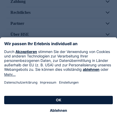
Zahlung
Rechtliches
Partner
Über HSE
Im TV
HSE International
Versand durch
Folge uns
AGB
Datenschutz
Impressum
Alle Rechte vorbehalten. Alle Preise inkl. gesetzlicher MwSt., zzgl. Versandkosten.